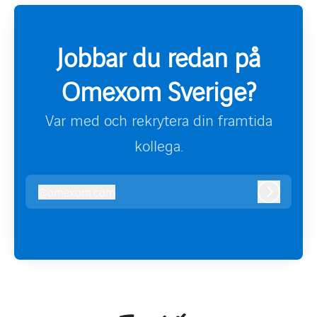
Jobbar du redan på
Omexom Sverige?
Var med och rekrytera din framtida
kollega.
@
omexom.com
omexom.com
Logga in