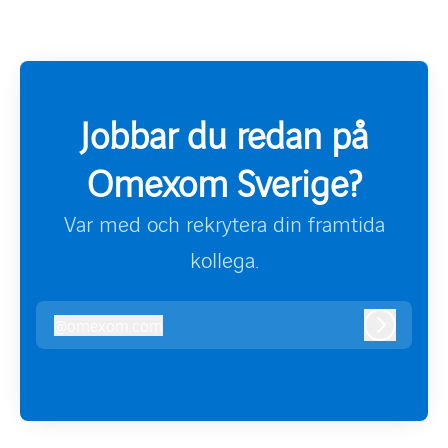
Jobbar du redan på
Omexom Sverige?
Var med och rekrytera din framtida
kollega.
@
omexom.com
omexom.com
Logga in